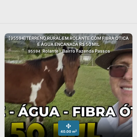
[95594]TERRENO RURAL EM ROLANTE COM FIBRA ÓTICA
E ÁGUA ENCANADA R$ 50 MIL
Rolante - Bairro Fazenda Passos
95594
2
40.00 m