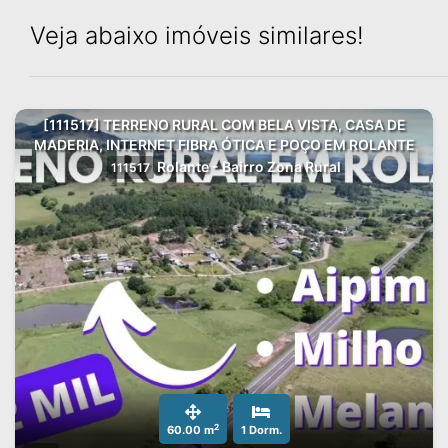
Veja abaixo imóveis similares!
[111517] TERRENO RURAL COM BELA VISTA, CASA DE
MADERIA, INTERNET FIBRA ÓTICA E POÇO EM ROLANTE
Rolante - Bairro Zona Rural
111517
2
60.00 m
1 Dorm.